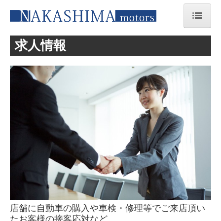
ホーム
求人情報
新車販売
中古車販売
サービス
会社案内
店舗案内
ほけんの専門店 LCA
求人募集
店舗に自動車の購入や車検・修理等でご来店頂い
たお客様の接客応対など。